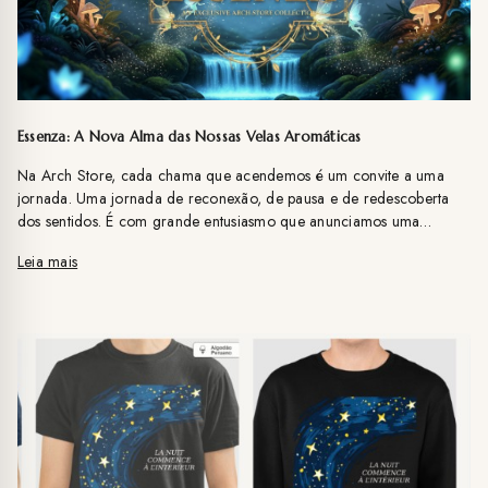
Essenza: A Nova Alma das Nossas Velas Aromáticas
Na Arch Store, cada chama que acendemos é um convite a uma
jornada. Uma jornada de reconexão, de pausa e de redescoberta
dos sentidos. É com grande entusiasmo que anunciamos uma
evolução significativa em nossa amada coleção de velas aromáticas:
Leia mais
a transição de "Smell Sensations" para a Coleção Essenza. Desde o
início, nossa missão tem sido criar mais do que produtos; buscamos
oferecer portais sensoriais que transformam ambientes e elevam o
espírito. A coleção "Smell Sensations" nos acompanhou nessa
caminhada, trazendo aromas que despertaram memórias e
sensações únicas em seus lares.